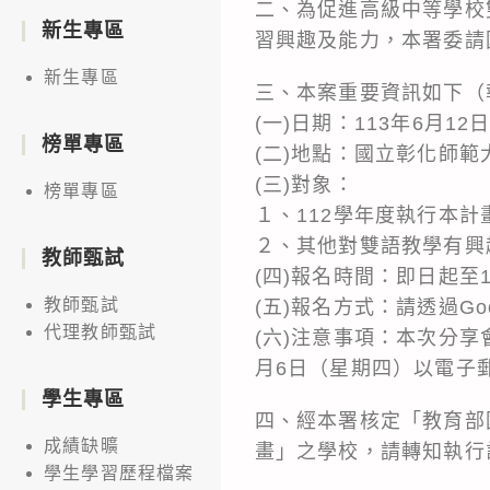
二、為促進高級中等學校
新生專區
習興趣及能力，本署委請
新生專區
三、本案重要資訊如下（
(一)日期：113年6月1
榜單專區
(二)地點：國立彰化師
(三)對象：
榜單專區
１、112學年度執行本
２、其他對雙語教學有興
教師甄試
(四)報名時間：即日起至
教師甄試
(五)報名方式：請透過Google
代理教師甄試
(六)注意事項：本次分享
月6日（星期四）以電子
學生專區
四、經本署核定「教育部
成績缺曠
畫」之學校，請轉知執行
學生學習歷程檔案