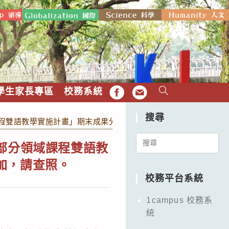
學生家長專區
校務系統
FB
EMAIL
搜尋
課程雙語教學實施計畫」期末成果分享會資訊1份，歡迎教師踴躍報
Search
部分領域課程雙語教
for:
加，請查照。
校務平台系統
1campus 校務系
統