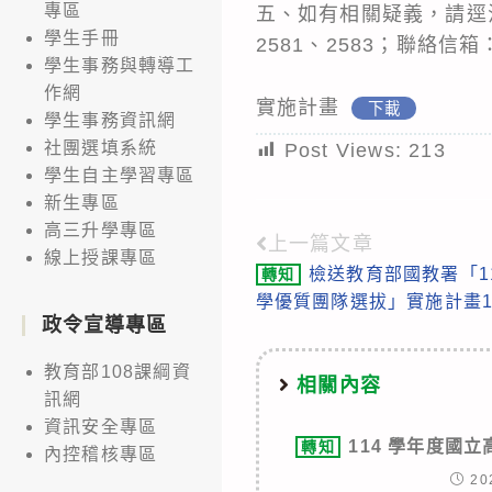
專區
五、如有相關疑義，請逕洽
學生手冊
2581、2583；聯絡信箱：bil
學生事務與轉導工
作網
實施計畫
下載
學生事務資訊網
社團選填系統
Post Views:
213
學生自主學習專區
新生專區
高三升學專區
上一篇文章
Read
線上授課專區
檢送教育部國教署「11
轉知
more
學優質團隊選拔」實施計畫
articles
政令宣導專區
教育部108課綱資
相關內容
訊網
資訊安全專區
114 學年度國
轉知
內控稽核專區
20