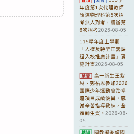
115學
置頂
公告
年度第1次代理教師
甄選物理科第5次招
考無人到考，續辦第
6次招考
2026-08-05
115學年度上學期
「人權及轉型正義課
程入校推廣計畫」實
施計畫
2026-08-05
高一新生王紫
榮譽
琳、鄭祐恩參加2026
國際少年運動會跆拳
道項目成績優異，感
謝辛苦指導教練，全
體師生賀。
2026-08-
05
國教署委請國
轉知