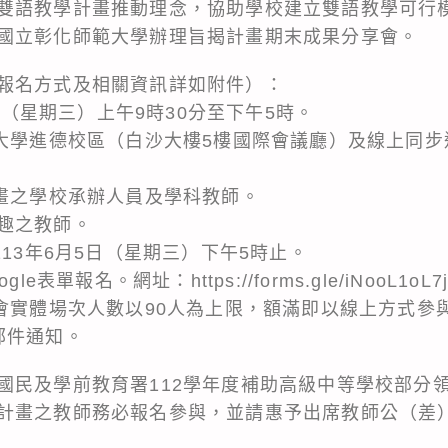
雙語教學計畫推動理念，協助學校建立雙語教學可行
國立彰化師範大學辦理旨揭計畫期末成果分享會。
報名方式及相關資訊詳如附件）：
2日（星期三）上午9時30分至下午5時。
範大學進德校區（白沙大樓5樓國際會議廳）及線上同步
計畫之學校承辦人員及學科教師。
趣之教師。
113年6月5日（星期三）下午5時止。
表單報名。網址：https://forms.gle/iNooL1oL7
會實體場次人數以90人為上限，額滿即以線上方式參與
郵件通知。
國民及學前教育署112學年度補助高級中等學校部分
計畫之教師務必報名參與，並請惠予出席教師公（差