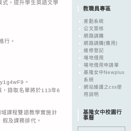
模式，提升學生英語文學
教職員專區
差勤系統
公文簽核
網路請購
進行。
網路請購(備用)
維修登記
場地借用
場地借用申請單
基隆女中Newplus
系統
jy1g4wF9。
網站維護之css使
，錄取名單將於113年6
用說明
基隆女中校園行
領域課程雙語教學實施計
事曆
）假及課務排代。