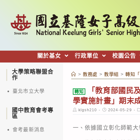
跳
轉
至
主
要
內
關於基女
行政單位
校園公告
容
大學策略聯盟合
>
教務處
>
教學組
>
轉知「
作
「教育部國民及
臺北市立大學
轉知
學實施計畫」期末
國中教育會考專
Post
Post
P
klgsh210
2024-05-29
author:
published:
c
區
一、依據國立彰化師範大學1
會考最新消息