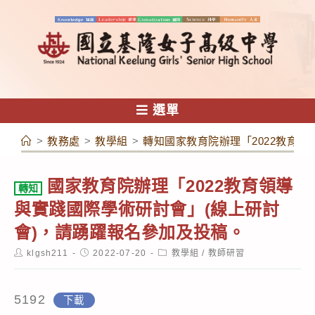
跳
轉
至
主
要
內
選單
容
>
教務處
>
教學組
>
轉知國家教育院辦理「2022教育
國家教育院辦理「2022教育領導
轉知
與實踐國際學術研討會」(線上研討
會)，請踴躍報名參加及投稿。
Post
Post
Post
klgsh211
2022-07-20
教學組
/
教師研習
author:
published:
category:
5192
下載