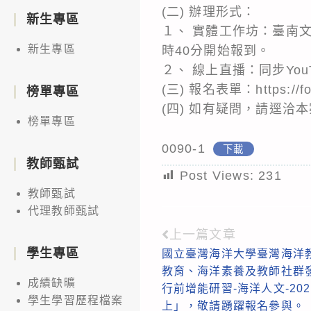
(二) 辦理形式：
新生專區
１、 實體工作坊：臺南
新生專區
時40分開始報到。
２、 線上直播：同步Yo
(三) 報名表單：https://fo
榜單專區
(四) 如有疑問，請逕洽本案
榜單專區
0090-1
下載
教師甄試
Post Views:
231
教師甄試
代理教師甄試
上一篇文章
Read
學生專區
國立臺灣海洋大學臺灣海洋
more
教育、海洋素養及教師社群
articles
成績缺曠
行前增能研習-海洋人文-20
學生學習歷程檔案
上」，敬請踴躍報名參與。