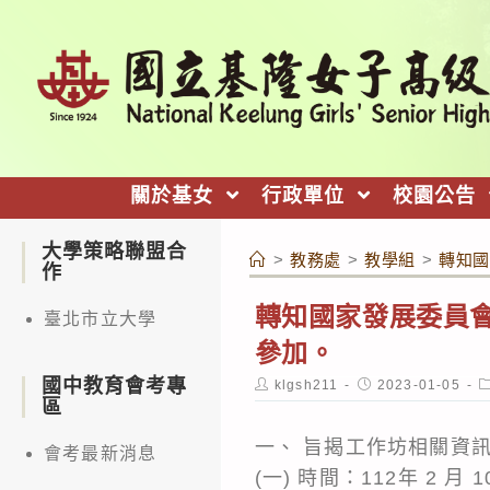
跳
轉
至
主
要
內
關於基女
行政單位
校園公告
容
大學策略聯盟合
>
教務處
>
教學組
>
轉知國
作
轉知國家發展委員
臺北市立大學
參加。
國中教育會考專
Post
Post
P
klgsh211
2023-01-05
author:
published:
c
區
一、 旨揭工作坊相關資
會考最新消息
(一) 時間：112年 2 