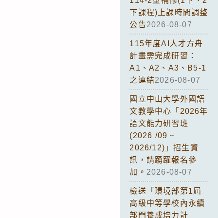
114-2重補修(1下、2
下課程)上課時間調整
公告
2026-08-07
115年度AI人才方舟
計畫需完成研習：
A1、A2、A3、B5-1
之連結
2026-08-07
國立中山大學外國語
文教學中心「2026年
語文能力研習班
(2026 /09 ~
2026/12)」招生資
訊，請踴躍報名參
加。
2026-08-07
檢送「環境部第1屆
高級中等學校內永續
部門養成培力計