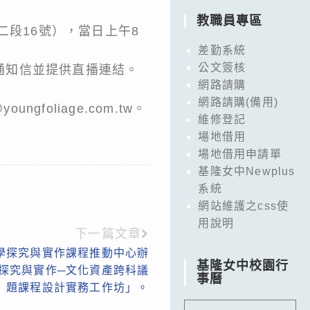
教職員專區
二段16號），當日上午8
差勤系統
公文簽核
前通知信並提供直播連結。
網路請購
網路請購(備用)
foliage.com.tw。
維修登記
場地借用
場地借用申請單
基隆女中Newplus
系統
網站維護之css使
用說明
下一篇文章
學探究與實作課程推動中心辦
基隆女中校園行
域探究與實作─文化資產跨科議
事曆
題課程設計實務工作坊」。