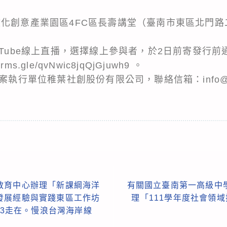
文化創意產業園區4FC區長壽講堂（臺南市東區北門路
uTube線上直播，選擇線上參與者，於2日前寄發行
rms.gle/qvNwic8jqQjGjuwh9 。
執行單位稚葉社創股份有限公司，聯絡信箱：info@young
教育中心辦理「新課綱海洋
有關國立臺南第一高級中
發展經驗與實踐東區工作坊
理「111學年度社會領
23走在。慢浪台灣海岸線