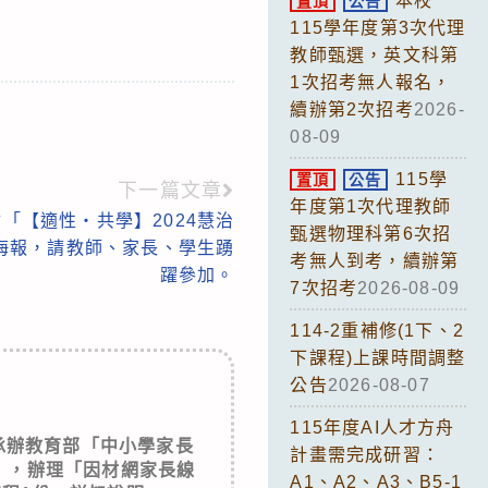
本校
置頂
公告
115學年度第3次代理
教師甄選，英文科第
1次招考無人報名，
續辦第2次招考
2026-
08-09
115學
置頂
公告
下一篇文章
年度第1次代理教師
「【適性‧共學】2024慧治
甄選物理科第6次招
海報，請教師、家長、學生踴
考無人到考，續辦第
躍參加。
7次招考
2026-08-09
114-2重補修(1下、2
下課程)上課時間調整
公告
2026-08-07
115年度AI人才方舟
承辦教育部「中小學家長
計畫需完成研習：
」，辦理「因材網家長線
A1、A2、A3、B5-1