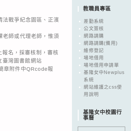
教職員專區
清法戰爭紀念園區、正濱
差勤系統
公文簽核
課老師或代理老師，惟須
網路請購
網路請購(備用)
維修登記
線上報名，採審核制，審核
場地借用
立臺灣圖書館網站
場地借用申請單
結簡章附件中QRcode報
基隆女中Newplus
系統
網站維護之css使
用說明
基隆女中校園行
事曆