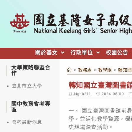
跳
轉
至
主
要
內
關於基女
行政單位
校園公告
容
大學策略聯盟合
>
教務處
>
教學組
>
轉知國
作
轉知國立臺灣圖書
臺北市立大學
Post
Post
P
klgsh211
2024-08-09
author:
published:
c
國中教育會考專
區
一、 國立臺灣圖書館前
學，並活化教學資源，舉
會考最新消息
史現場踏查活動。