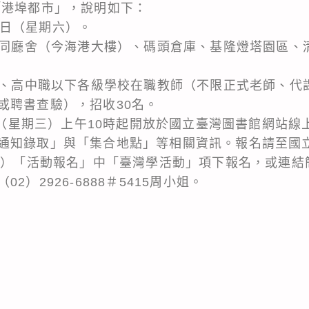
「港埠都市」，說明如下：
26日（星期六）。
港合同廳舍（今海港大樓）、碼頭倉庫、基隆燈塔園區、
以上、高中職以下各級學校在職教師（不限正式老師、代
或聘書查驗），招收30名。
8日（星期三）上午10時起開放於國立臺灣圖書館網站
通知錄取」與「集合地點」等相關資訊。報名請至國
l.edu.tw/）「活動報名」中「臺灣學活動」項下報名，或連
2）2926-6888＃5415周小姐。