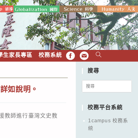
學生家長專區
校務系統
FB
EMAIL
搜尋
。
Search
，詳如說明。
for:
校務平台系統
援教師進行臺灣文史教
1campus 校務系
統