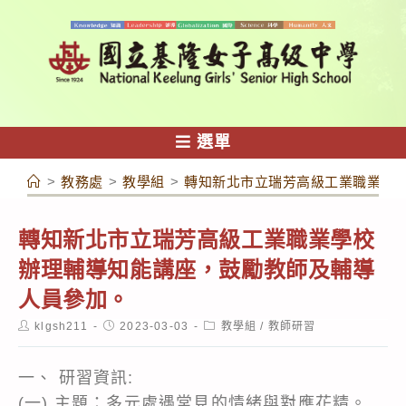
跳
轉
至
主
要
內
選單
容
>
教務處
>
教學組
>
轉知新北市立瑞芳高級工業職業學
轉知新北市立瑞芳高級工業職業學校
辦理輔導知能講座，鼓勵教師及輔導
人員參加。
Post
Post
Post
klgsh211
2023-03-03
教學組
/
教師研習
author:
published:
category:
一、 研習資訊:
(一) 主題：多元處遇常見的情緒與對應花精。