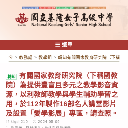
跳
轉
至
主
要
內
選單
容
>
教務處
>
教學組
>
轉知有關國家教育研究院（下稱國教
有關國家教育研究院（下稱國教
轉知
院）為提供豐富且多元之教學影音資
源，以利教師教學與學生輔助學習之
用，於112年製作16部名人講堂影片
及設置「愛學影展」專區，請查照。
Post
Post
klgsh210
2024-05-09
author:
published:
Post