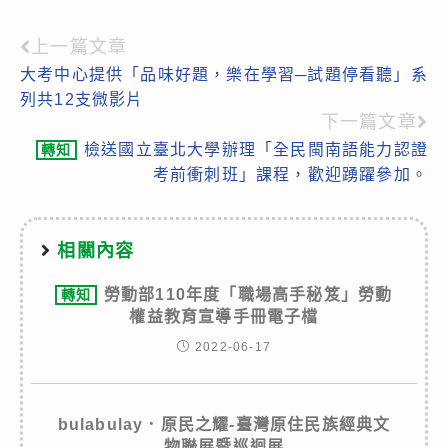
上一篇文章
Read
大考中心提供「品味好題，樂在學習─試題停看聽」系
more
列共12支微影片
articles
下一篇文章
檢送國立臺北大學辦理「全民閩南語能力認證
轉知
考前衝刺班」課程，歡迎踴躍參加。
相關內容
勞動部110年度「職場高手秘笈」勞動
轉知
權益教育宣導手冊電子檔
2022-06-17
bulabulay．原民之耀-臺灣原住民族經典文
物聯展暨巡迴展