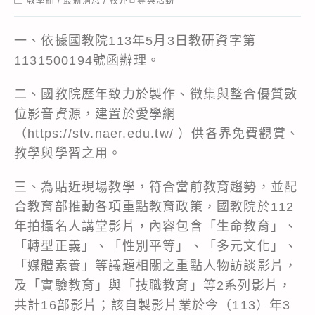
教學組
/
最新消息
/
校外宣導與活動
category:
一、依據國教院113年5月3日教研資字第
1131500194號函辦理。
二、國教院歷年致力於製作、徵集與整合優質數
位影音資源，建置於愛學網
（https://stv.naer.edu.tw/ ）供各界免費觀賞、
教學與學習之用。
三、為貼近現場教學，符合當前教育趨勢，並配
合教育部推動各項重點教育政策，國教院於112
年拍攝名人講堂影片，內容包含「生命教育」、
「轉型正義」、「性別平等」、「多元文化」、
「媒體素養」等議題相關之重點人物訪談影片，
及「實驗教育」與「技職教育」等2系列影片，
共計16部影片；該自製影片業於今（113）年3