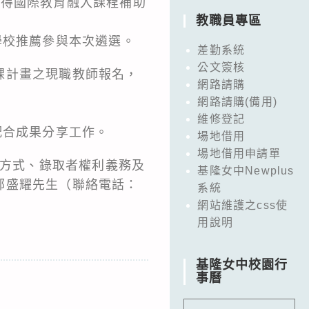
上獲得國際教育融入課程補助
教職員專區
學校推薦參與本次遴選。
差勤系統
公文簽核
課計畫之現職教師報名，
網路請購
網路請購(備用)
維修登記
配合成果分享工作。
場地借用
場地借用申請單
送方式、錄取者權利義務及
基隆女中Newplus
鄭盛耀先生（聯絡電話：
系統
網站維護之css使
用說明
基隆女中校園行
事曆