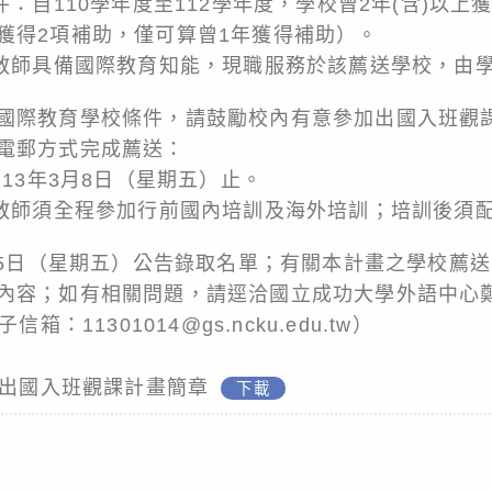
件：自110學年度至112學年度，學校曾2年(含)以
獲得2項補助，僅可算曾1年獲得補助）。
：教師具備國際教育知能，現職服務於該薦送學校，由
國際教育學校條件，請鼓勵校內有意參加出國入班觀
電郵方式完成薦送：
113年3月8日（星期五）止。
取教師須全程參加行前國內培訓及海外培訓；培訓後須
月15日（星期五）公告錄取名單；有關本計畫之學校薦
內容；如有相關問題，請逕洽國立成功大學外語中心
電子信箱：11301014@gs.ncku.edu.tw）
師出國入班觀課計畫簡章
下載