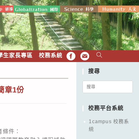
學生家長專區
校務系統
FB
EMAIL
搜尋
Search
簡章1份
for:
校務平台系統
1campus 校務系
統
育條件：