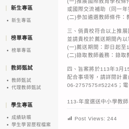
(一)推展國際教育學校條
新生專區
或國際交流補助（同一年
(二)參加遴選教師條件
新生專區
三、倘貴校符合以上推展
榜單專區
並請貴校於薦送期間內以
(一)薦送期間：即日起至
榜單專區
(二)錄取教師義務：錄
教師甄試
四、旨案將於113年3
配合事項等，請詳閱計畫
教師甄試
06-2757575#52245；
代理教師甄試
113-年度選送中小學教
學生專區
成績缺曠
Post Views:
244
學生學習歷程檔案