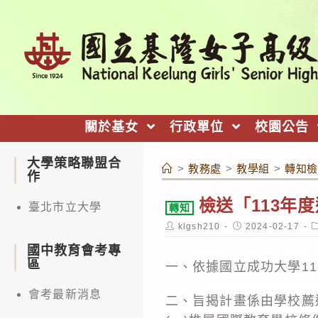
跳
轉
至
主
要
內
關於基女
行政單位
校園公告
容
大學策略聯盟合
>
教務處
>
教學組
>
轉知檢
作
檢送「113年
臺北市立大學
轉知
Post
Post
P
klgsh210
2024-02-17
author:
published:
c
國中教育會考專
區
一、依據國立成功大學113
會考最新消息
二、旨揭計畫係由學校薦