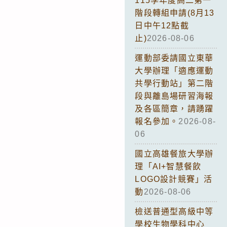
115學年度高二第一
階段轉組申請(8月13
日中午12點截
止)
2026-08-06
運動部委請國立東華
大學辦理「適應運動
共學行動站」第二階
段與離島場研習海報
及各區簡章，請踴躍
報名參加。
2026-08-
06
國立高雄餐旅大學辦
理「AI+智慧餐飲
LOGO設計競賽」活
動
2026-08-06
檢送普通型高級中等
學校生物學科中心