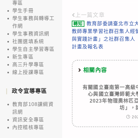
專區
學生手冊
上一篇文章
Read
學生事務與轉導工
教育部委請臺北市立大
轉知
more
作網
教師專業學習社群召集人經
學生事務資訊網
articles
與實踐計畫」之社群召集人
社團選填系統
計畫及報名表
學生自主學習專區
新生專區
高三升學專區
相關內容
線上授課專區
有關國立臺南第一高級
政令宣導專區
心與國立臺灣師範大
2023年物理奧林
教育部108課綱資
坊」，
訊網
20
資訊安全專區
內控稽核專區