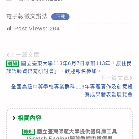
電子報徵文辦法
下載
Post Views:
204
上一篇文章
Read
國立臺東大學113年6月7日舉辦113年「原住民
轉知
more
族語師資培育研討會」，歡迎報名參加。
articles
下一篇文章
全國高級中等學校專業群科113年專題實作及創意競
賽成果發表暨展覽會
相關內容
國立臺灣師範大學提供語料庫工具
轉知
(Sketch Engine)開放教師申請使用