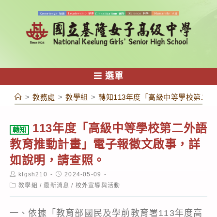
跳
轉
至
主
要
內
選單
容
>
教務處
>
教學組
>
轉知113年度「高級中等學校第二
113年度「高級中等學校第二外語
轉知
教育推動計畫」電子報徵文啟事，詳
如說明，請查照。
Post
Post
klgsh210
2024-05-09
author:
published:
Post
教學組
/
最新消息
/
校外宣導與活動
category:
一、依據「教育部國民及學前教育署113年度高