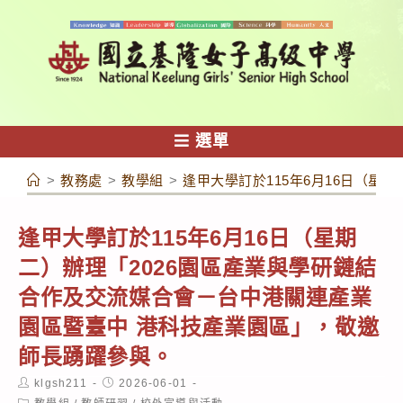
跳
轉
至
主
要
內
選單
容
>
教務處
>
教學組
>
逢甲大學訂於115年6月16日（
逢甲大學訂於115年6月16日（星期
二）辦理「2026園區產業與學研鏈結
合作及交流媒合會－台中港關連產業
園區暨臺中 港科技產業園區」，敬邀
師長踴躍參與。
Post
Post
klgsh211
2026-06-01
author:
published:
Post