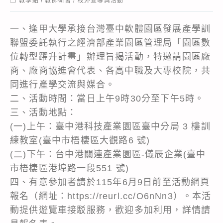
教學組
/
教師研習
/
校外宣導與活動
category:
一、逢甲大學承接台灣臺中軟體園區發展產學訓
聯盟委託執行之經濟部產業園區管理局「園區數
位轉型躍升計畫」辦理旨揭活動，特邀請園區廠
商、廠商協進會代表、各高中職及大專校院，共
同進行產學交流與媒合。
二、活動時間：當日上午9時30分至下午5時。
三、活動地點：
(一)上午：臺中港科技產業園區臺中分局 3 樓訓
練教室(臺中市梧棲區大觀路6 號)
(二)下午：台中港關連產業園區-儀辰企業(臺中
市梧棲區港埠路一段551 號)
四、有意參加者請於115年6月9日前至活動網頁
報名（網址：https://reurl.cc/O6nNn3）。本活
動提供遊覽車接駁服務，歡迎多加利用，詳情請