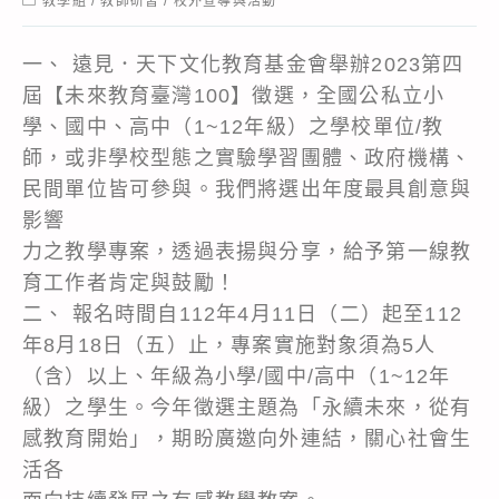
教學組
/
教師研習
/
校外宣導與活動
category:
一、 遠見．天下文化教育基金會舉辦2023第四
屆【未來教育臺灣100】徵選，全國公私立小
學、國中、高中（1~12年級）之學校單位/教
師，或非學校型態之實驗學習團體、政府機構、
民間單位皆可參與。我們將選出年度最具創意與
影響
力之教學專案，透過表揚與分享，給予第一線教
育工作者肯定與鼓勵！
二、 報名時間自112年4月11日（二）起至112
年8月18日（五）止，專案實施對象須為5人
（含）以上、年級為小學/國中/高中（1~12年
級）之學生。今年徵選主題為「永續未來，從有
感教育開始」，期盼廣邀向外連結，關心社會生
活各