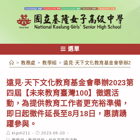
跳
轉
至
主
要
內
選單
容
>
教務處
>
教學組
>
遠見·天下文化教育基金會舉辦202
遠見·天下文化教育基金會舉辦2023第
四屆【未來教育臺灣100】徵選活
動，為提供教育工作者更充裕準備，
即日起徵件延長至8月18日，惠請踴
躍參與。
Post
Post
klgsh211
2023-06-20
author:
published:
Post