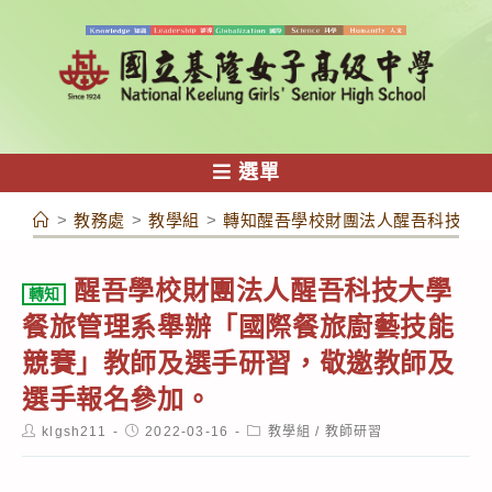
跳
轉
至
主
要
內
選單
容
>
教務處
>
教學組
>
轉知醒吾學校財團法人醒吾科技大
醒吾學校財團法人醒吾科技大學
轉知
餐旅管理系舉辦「國際餐旅廚藝技能
競賽」教師及選手研習，敬邀教師及
選手報名參加。
Post
Post
Post
klgsh211
2022-03-16
教學組
/
教師研習
author:
published:
category: