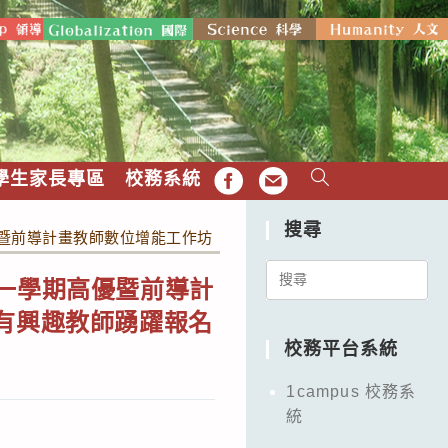
學生家長專區
校務系統
FB
EMAIL
搜尋
暨前導計畫教師數位增能工作坊「數位學習應用工具工作坊II」，
Search
第一學期高優暨前導計
for:
有興趣教師踴躍報名
校務平台系統
1campus 校務系
統