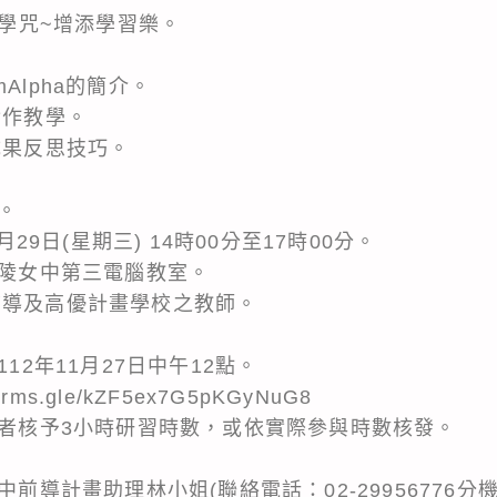
數學咒~增添學習樂。
amAlpha的簡介。
實作教學。
成果反思技巧。
。
。
月29日(星期三) 14時00分至17時00分。
金陵女中第三電腦教室。
前導及高優計畫學校之教師。
112年11月27日中午12點。
rms.gle/kZF5ex7G5pKGyNuG8
與者核予3小時研習時數，或依實際參與時數核發。
中前導計畫助理林小姐(聯絡電話：02-29956776分機