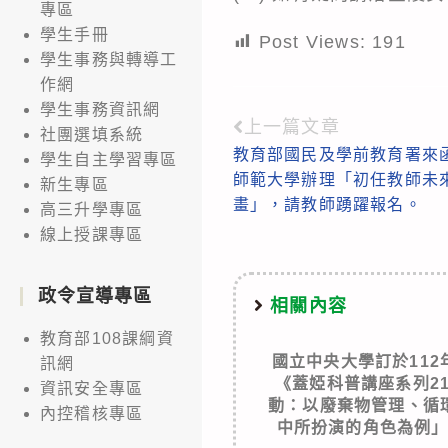
專區
學生手冊
Post Views:
191
學生事務與轉導工
作網
學生事務資訊網
上一篇文章
Read
社團選填系統
教育部國民及學前教育署來
學生自主學習專區
more
師範大學辦理「初任教師未
新生專區
articles
畫」，請教師踴躍報名。
高三升學專區
線上授課專區
政令宣導專區
相關內容
教育部108課綱資
國立中央大學訂於112
訊網
《蓋婭科普講座系列2
資訊安全專區
動：以廢棄物管理、循
內控稽核專區
中所扮演的角色為例