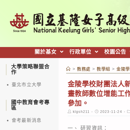
跳
轉
至
主
要
內
關於基女
行政單位
校園公告
容
大學策略聯盟合
>
教務處
>
教學組
>
金陵學
作
金陵學校財團法人新
臺北市立大學
畫教師數位增能工作
參加。
國中教育會考專
區
Post
Post
P
klgsh211
2023-11-24
author:
published:
c
會考最新消息
一、 研習資訊：