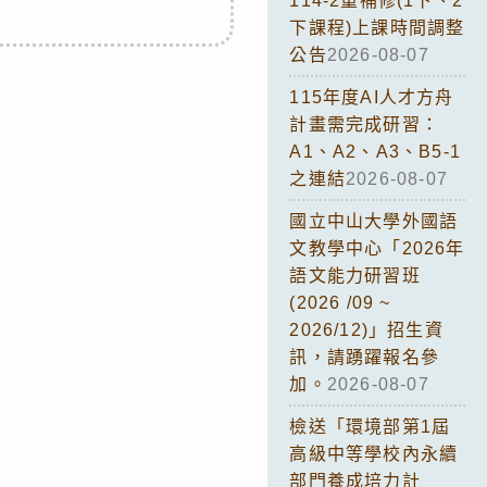
114-2重補修(1下、2
下課程)上課時間調整
公告
2026-08-07
115年度AI人才方舟
計畫需完成研習：
A1、A2、A3、B5-1
之連結
2026-08-07
國立中山大學外國語
文教學中心「2026年
語文能力研習班
(2026 /09 ~
2026/12)」招生資
訊，請踴躍報名參
加。
2026-08-07
檢送「環境部第1屆
高級中等學校內永續
部門養成培力計