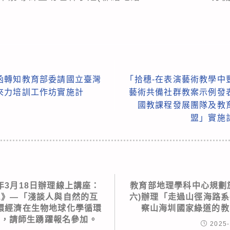
函轉知教育部委請國立臺灣
「拾穗-在表演藝術教學中
來力培訓工作坊實施計
藝術共備社群教案示例發
國教課程發展團隊及教
盟」實施
年3月18日辦理線上講座：
教育部地理學科中心規劃於1
1》—「淺談人與自然的互
六)辦理「走過山徑海路系
環經濟在生物地球化學循環
察山海圳國家綠道的教
」，請師生踴躍報名參加。
2025-