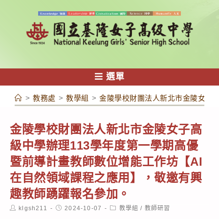
跳
轉
至
主
要
內
選單
容
>
教務處
>
教學組
>
金陵學校財團法人新北市金陵女子高
金陵學校財團法人新北市金陵女子高
級中學辦理113學年度第一學期高優
暨前導計畫教師數位增能工作坊【AI
在自然領域課程之應用】，敬邀有興
趣教師踴躍報名參加。
Post
Post
Post
klgsh211
2024-10-07
教學組
/
教師研習
author:
published:
category: