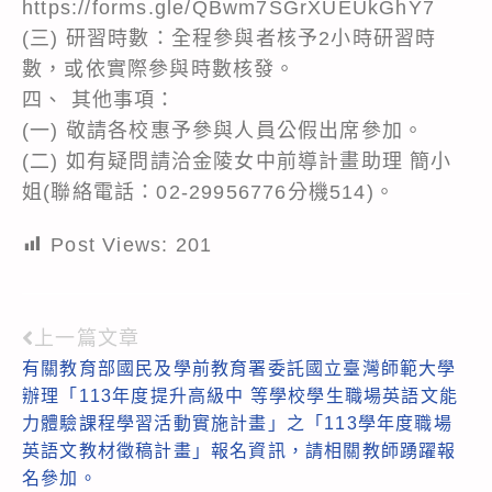
https://forms.gle/QBwm7SGrXUEUkGhY7
(三) 研習時數：全程參與者核予2小時研習時
數，或依實際參與時數核發。
四、 其他事項：
(一) 敬請各校惠予參與人員公假出席參加。
(二) 如有疑問請洽金陵女中前導計畫助理 簡小
姐(聯絡電話：02-29956776分機514)。
Post Views:
201
上一篇文章
Read
有關教育部國民及學前教育署委託國立臺灣師範大學
more
辦理「113年度提升高級中 等學校學生職場英語文能
articles
力體驗課程學習活動實施計畫」之「113學年度職場
英語文教材徵稿計畫」報名資訊，請相關教師踴躍報
名參加。