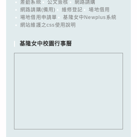
差勤系統
公文簽核
網路請購
網路請購(備用)
維修登記
場地借用
場地借用申請單
基隆女中Newplus系統
網站維護之css使用說明
基隆女中校園行事曆