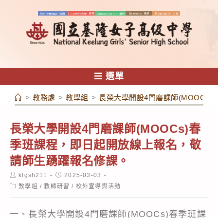
跳
轉
至
主
要
內
選單
容
>
教務處
>
教學組
>
長榮大學開設4門磨課師(MOOC
長榮大學開設4門磨課師(MOOCs)春
季班課程，即日起開放線上報名，敬
請師生踴躍報名修課。
Post
Post
klgsh211
2025-03-03
author:
published:
Post
教學組
/
教師研習
/
校外宣導與活動
category:
一、長榮大學開設4門磨課師(MOOCs)春季班課