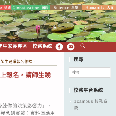
學生家長專區
校務系統
FB
EMAIL
搜尋
請師生踴躍報名修課。
Search
線上報名，請師生踴
for:
校務平台系統
1campus 校務系
，修練你的決策影響力」、
統
從觀念到實戰：資料庫應用