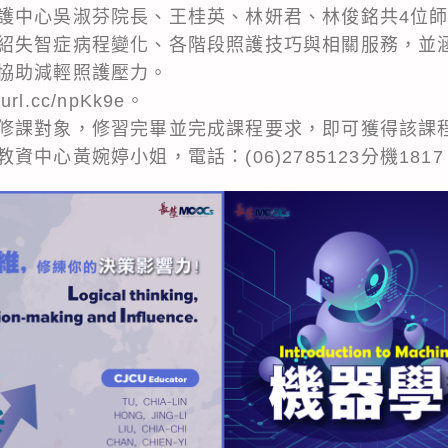
護中心吳淑芬院長、王桂英、林妍君、林俊銘共4位
紹失智症病程變化、各階段照護技巧與相關服務，並
協助減輕照護壓力。
rl.cc/npKk9e。
修課對象，修習完畢並完成課程要求，即可獲得該課
中心黃婉婷小姐，電話：(06)2785123分機1817