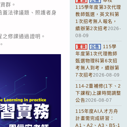
本校
置頂
公告
師資群。
115學年度第3次代理
涵蓋法律議題、照護者身
教師甄選，英文科第
1次招考無人報名，
續辦第2次招考
2026-
08-09
程之修課通過證明。
。
115學
置頂
公告
年度第1次代理教師
甄選物理科第6次招
考無人到考，續辦第
7次招考
2026-08-09
114-2重補修(1下、2
下課程)上課時間調整
公告
2026-08-07
115年度AI人才方舟
計畫需完成研習：
A1、A2、A3、B5-1