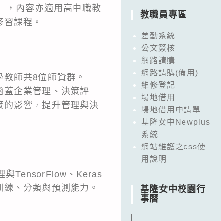
生」，內容亦適用高中職教
教職員專區
修習課程。
差勤系統
公文簽核
網路請購
網路請購(備用)
學教師共8位師資群。
維修登記
涵蓋企業管理、決策評
場地借用
策的影響，提升管理與決
場地借用申請單
基隆女中Newplus
系統
網站維護之css使
用說明
nsorFlow、Keras
訓練、分類與預測能力。
基隆女中校園行
事曆