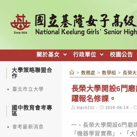
跳
轉
至
主
要
內
關於基女
行政單位
校園公告
容
大學策略聯盟合
>
教務處
>
教學組
>
長榮大
作
長榮大學開設6門磨
臺北市立大學
躍報名修課。
國中教育會考專
Post
Post
P
klgsh211
2026-06-18
author:
published:
c
區
一、長榮大學開設6門磨
會考最新消息
「機器學習實務」、「大