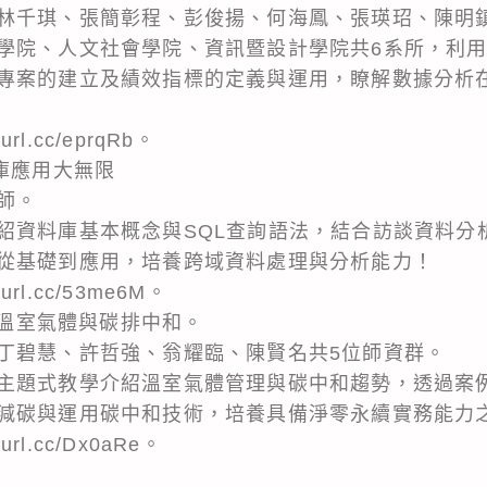
林千琪、張簡彰程、彭俊揚、何海鳳、張瑛玿、陳明
學院、人文社會學院、資訊暨設計學院共6系所，利
專案的建立及績效指標的定義與運用，瞭解數據分析
rl.cc/eprqRb。
庫應用大無限
師。
紹資料庫基本概念與SQL查詢語法，結合訪談資料分
從基礎到應用，培養跨域資料處理與分析能力！
rl.cc/53me6M。
C：溫室氣體與碳排中和。
丁碧慧、許哲強、翁耀臨、陳賢名共5位師資群。
主題式教學介紹溫室氣體管理與碳中和趨勢，透過案
減碳與運用碳中和技術，培養具備淨零永續實務能力
rl.cc/Dx0aRe。