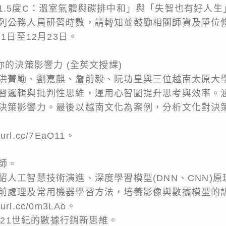
1.5度C：溫室氣體與碳排中和」與「失智也有好人
列公務人員研習時數，請轉知並鼓勵相關師資及單位
1日至12月23日。
你的決策影響力 (全英文授課)
洪菁勵、劉嘉麒、詹前毅、阮功皇與三位越南太原大
習邏輯與批判性思維，運用心智圖提升思考與效率。
決策影響力。最後以越南文化為案例，分析文化對決
rl.cc/7EaO11。
師。
工智慧技術演進、深度學習模型(DNN、CNN)原理與Te
前處理及常用機器學習方法，培養影像與數據模型的
rl.cc/0m3LAo。
解密21世紀的數據行銷新思維。