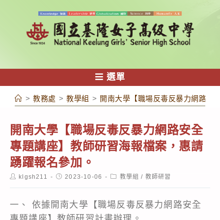
跳
轉
至
主
要
內
選單
容
>
教務處
>
教學組
>
開南大學【職場反毒反暴力網路安
開南大學【職場反毒反暴力網路安全
專題講座】教師研習海報檔案，惠請
踴躍報名參加。
Post
Post
Post
klgsh211
2023-10-06
教學組
/
教師研習
author:
published:
category:
一、 依據開南大學【職場反毒反暴力網路安全
專題講座】教師研習計畫辦理。