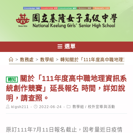
跳
轉
至
主
要
內
選單
容
>
教務處
>
教學組
>
轉知關於「111年度高中職地理資
關於「111年度高中職地理資訊系
轉知
統創作競賽」延長報名 時間，詳如說
明，請查照。
Post
Post
Post
klgsh211
2022-06-24
教學組
/
校外宣導與活動
author:
published:
category:
原訂111年7月11日報名截止，因考量近日疫情