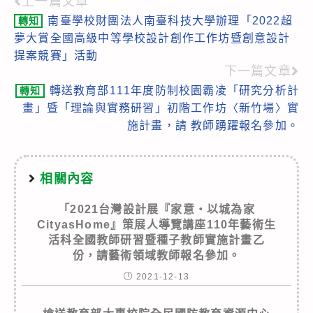
上一篇文章
Read
南臺學校財團法人南臺科技大學辦理「2022超
轉知
more
夢大賞全國高級中等學校設計創作工作坊暨創意設計
articles
提案競賽」活動
下一篇文章
轉送教育部111年度防制校園霸凌「研究分析計
轉知
畫」暨「理論與實務研習」初階工作坊〈新竹場〉實
施計畫，請 教師踴躍報名參加。
相關內容
「2021台灣設計展『家意‧以城為家
CityasHome』策展人導覽講座110年藝術生
活科全國教師研習暨種子教師實施計畫乙
份，請藝術領域教師報名參加。
2021-12-13