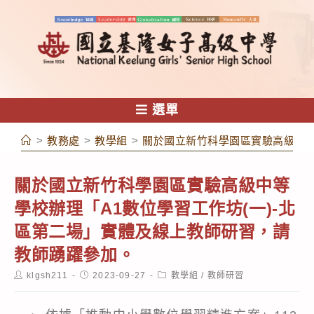
跳
轉
至
主
要
內
選單
容
>
教務處
>
教學組
>
關於國立新竹科學園區實驗高級中等
關於國立新竹科學園區實驗高級中等
學校辦理「A1數位學習工作坊(一)-北
區第二場」實體及線上教師研習，請
教師踴躍參加。
Post
Post
Post
klgsh211
2023-09-27
教學組
/
教師研習
author:
published:
category: