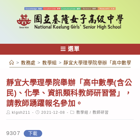
跳
轉
至
主
要
內
選單
容
>
教務處
>
教學組
>
靜宜大學理學院舉辦「高中數學(含
靜宜大學理學院舉辦「高中數學(含公
民)、化學、資訊類科教師研習營」，
請教師踴躍報名參加。
Post
Post
Post
klgsh211
2021-12-08
教學組
/
教師研習
author:
published:
category:
9307
下載