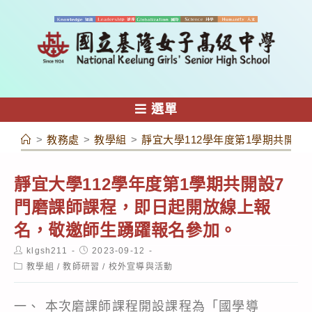
跳
轉
至
主
要
內
選單
容
>
教務處
>
教學組
>
靜宜大學112學年度第1學期共開
靜宜大學112學年度第1學期共開設7
門磨課師課程，即日起開放線上報
名，敬邀師生踴躍報名參加。
Post
Post
klgsh211
2023-09-12
author:
published:
Post
教學組
/
教師研習
/
校外宣導與活動
category:
一、 本次磨課師課程開設課程為「國學導