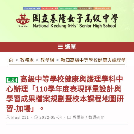
跳
轉
至
主
要
內
選單
容
>
教務處
>
教學組
>
轉知高級中等學校健康與護理學科中
高級中等學校健康與護理學科中
轉知
心辦理「110學年度表現評量設計與
學習成果檔案規劃暨校本課程地圖研
習-加場」。
Post
Post
Post
klgsh211
2022-05-04
教學組
/
教師研習
author:
published:
category: