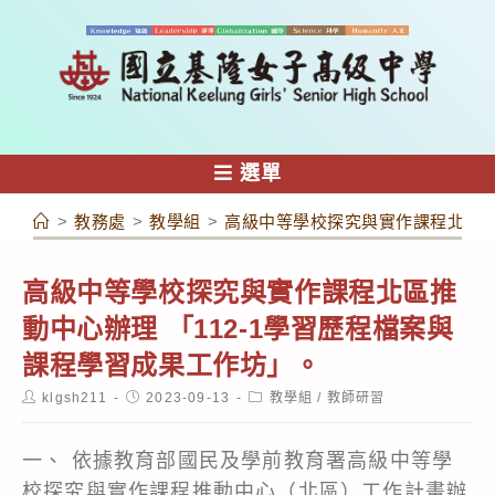
跳
轉
至
主
要
內
選單
容
>
教務處
>
教學組
>
高級中等學校探究與實作課程北區推
高級中等學校探究與實作課程北區推
動中心辦理 「112-1學習歷程檔案與
課程學習成果工作坊」。
Post
Post
Post
klgsh211
2023-09-13
教學組
/
教師研習
author:
published:
category:
一、 依據教育部國民及學前教育署高級中等學
校探究與實作課程推動中心（北區）工作計畫辦