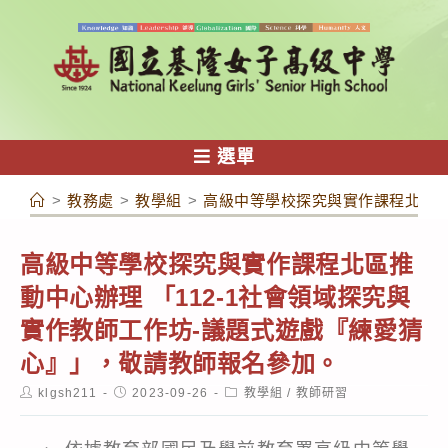
跳
轉
至
主
要
內
選單
容
>
教務處
>
教學組
>
高級中等學校探究與實作課程北區推
高級中等學校探究與實作課程北區推
動中心辦理 「112-1社會領域探究與
實作教師工作坊-議題式遊戲『練愛猜
心』」，敬請教師報名參加。
Post
Post
Post
klgsh211
2023-09-26
教學組
/
教師研習
author:
published:
category: