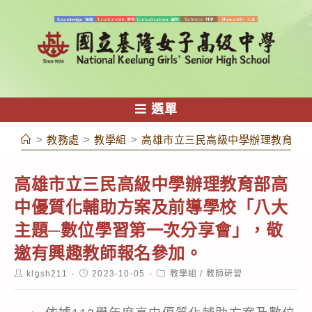
跳
轉
至
主
要
內
選單
容
>
教務處
>
教學組
>
高雄市立三民高級中學辦理教育部
高雄市立三民高級中學辦理教育部高
中優質化輔助方案及前導學校「八大
主題─數位學習第一次分享會」，敬
邀有興趣教師報名參加。
Post
Post
Post
klgsh211
2023-10-05
教學組
/
教師研習
author:
published:
category: