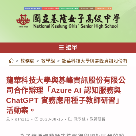
跳
轉
至
主
要
內
選單
容
>
教務處
>
教學組
>
龍華科技大學與碁峰資訊股份有限公司合
龍華科技大學與碁峰資訊股份有限公
司合作辦理「Azure AI 認知服務與
ChatGPT 實務應用種子教師研習」
活動案。
Post
Post
Post
klgsh211
2023-08-15
教學組
/
教師研習
author:
published:
category: