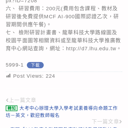
px?ID=7208
六、 研習費用：200元(費用包含課程、教材及
研習後免費提供MCF AI-900國際認證乙次，研
習期間供應午餐)。
七、 檢附研習計畫書、龍華科技大學路線圖及
校園平面圖等相關資料或至龍華科技大學推廣教
育中心網站查詢，網址：http://d7.lhu.edu.tw。
5999-1
下載
Post Views:
224
上一篇文章
Read
大考中心辦理大學入學考試素養導向命題工作
轉知
more
坊－英文，歡迎教師報名
articles
下一篇文章