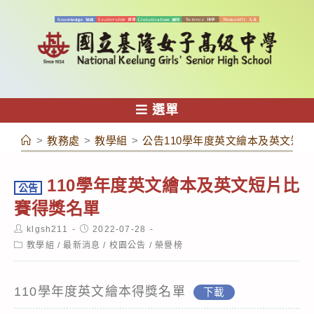
跳
轉
至
主
要
內
選單
容
>
教務處
>
教學組
>
公告110學年度英文繪本及英文短
110學年度英文繪本及英文短片比
公告
賽得獎名單
Post
Post
klgsh211
2022-07-28
author:
published:
Post
教學組
/
最新消息
/
校園公告
/
榮譽榜
category:
110學年度英文繪本得獎名單
下載