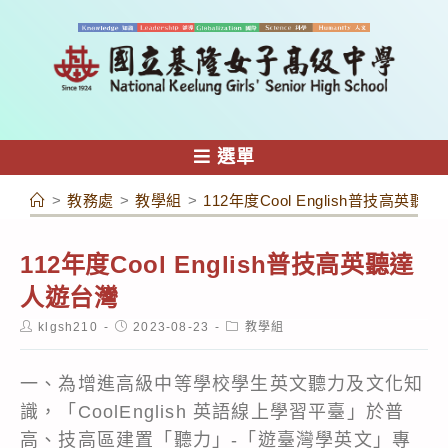
跳
轉
至
主
要
內
選單
容
>
教務處
>
教學組
>
112年度Cool English普技高英聽
112年度Cool English普技高英聽達
人遊台灣
Post
Post
Post
klgsh210
2023-08-23
教學組
author:
published:
category:
一、為增進高級中等學校學生英文聽力及文化知
識，「CoolEnglish 英語線上學習平臺」於普
高、技高區建置「聽力」-「遊臺灣學英文」專