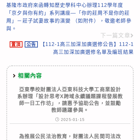
基隆市政府來函轉知歷史學科中心辦理112學年度
more
「京夕與你有約」系列講座—「你的莊周不是你的莊
articles
周」－莊子試妻故事的演變 （如附件），敬邀老師參
與。
下一篇文章
【112-1高三加深加廣選修公告】112-1
置頂
公告
高三加深加廣選修名單及編班結果
相關內容
亞東學校財團法人亞東科技大學工商業設計
系辦理「設計思考X跨域永續議題課程發展教
師一日工作坊」，請惠予協助公告，並鼓勵
教師踴躍參與。
2025-01-15
為推展公民法治教育，財團法人民間司法改