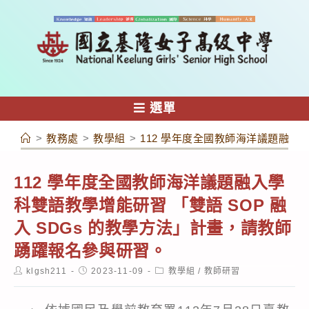
跳
轉
至
主
要
內
選單
容
>
教務處
>
教學組
>
112 學年度全國教師海洋議題融入
112 學年度全國教師海洋議題融入學
科雙語教學增能研習 「雙語 SOP 融
入 SDGs 的教學方法」計畫，請教師
踴躍報名參與研習。
Post
Post
Post
klgsh211
2023-11-09
教學組
/
教師研習
author:
published:
category: