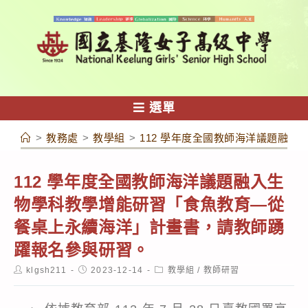
跳
轉
至
主
要
內
選單
容
>
教務處
>
教學組
>
112 學年度全國教師海洋議題融
112 學年度全國教師海洋議題融入生
物學科教學增能研習「食魚教育—從
餐桌上永續海洋」計畫書，請教師踴
躍報名參與研習。
Post
Post
Post
klgsh211
2023-12-14
教學組
/
教師研習
author:
published:
category: