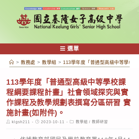
跳
轉
至
主
要
內
選單
容
>
教務處
>
教學組
>
113學年度「普通型高級中等學校
113學年度「普通型高級中等學校課
程綱要課程計畫」社會領域探究與實
作課程及教學規劃表撰寫分區研習 實
施計畫(如附件)。
Post
Post
Post
klgsh211
2023-10-11
教學組
/
教師研習
author:
published:
category: