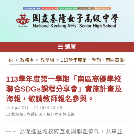
跳
轉
至
主
要
內
選單
容
>
教務處
>
教學組
>
113學年度第一學期「南區高優學
113學年度第一學期「南區高優學校
聯合SDGs課程分享會」實施計畫及
海報，敬請教師報名參與。
Post
Post
klgsh211
2024-12-09
author:
published:
Post
教學組
/
教師研習
/
校外宣導與活動
category:
一、 為促進區域校際互助與聯盟協作，共享並