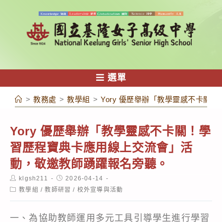
跳
轉
至
主
要
內
選單
容
>
教務處
>
教學組
>
Yory 優歷舉辦「教學靈感不卡
Yory 優歷舉辦「教學靈感不卡關！學
習歷程寶典卡應用線上交流會」活
動，敬邀教師踴躍報名旁聽。
Post
Post
klgsh211
2026-04-14
author:
published:
Post
教學組
/
教師研習
/
校外宣導與活動
category:
一、為協助教師運用多元工具引導學生進行學習