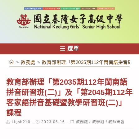
跳
轉
至
主
要
內
選單
容
>
教務處
>
教育部辦理「第2035期112年閩南語拼音研習
教育部辦理「第2035期112年閩南語
拼音研習班(二)」及「第2045期112年
客家語拼音基礎暨教學研習班(二)」
課程
Post
Post
Post
klgsh210
2023-06-16
教務處
/
教學組
/
教師研習
author:
published:
category: