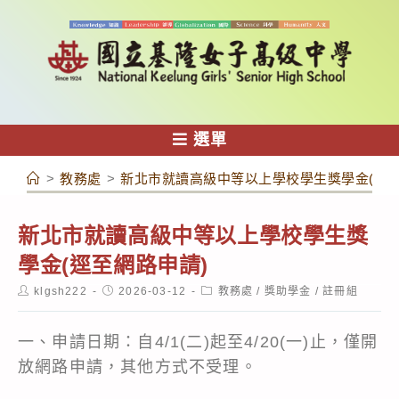
跳
轉
至
主
要
內
選單
容
>
教務處
>
新北市就讀高級中等以上學校學生獎學金(逕至
新北市就讀高級中等以上學校學生獎
學金(逕至網路申請)
Post
Post
Post
klgsh222
2026-03-12
教務處
/
獎助學金
/
註冊組
author:
published:
category:
一、申請日期：自4/1(二)起至4/20(一)止，僅開
放網路申請，其他方式不受理。