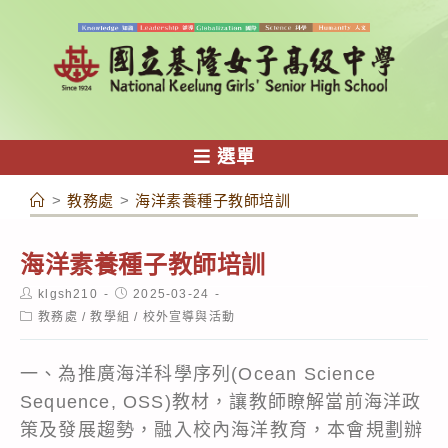
跳
轉
至
主
要
內
選單
容
>
教務處
>
海洋素養種子教師培訓
海洋素養種子教師培訓
Post
Post
klgsh210
2025-03-24
author:
published:
Post
教務處
/
教學組
/
校外宣導與活動
category:
一、為推廣海洋科學序列(Ocean Science
Sequence, OSS)教材，讓教師瞭解當前海洋政
策及發展趨勢，融入校內海洋教育，本會規劃辦