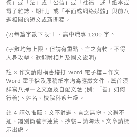
德」或「法」或「公益」或「社福」或「紙本或
電子雜誌、期刊」或「平面或網絡媒體」與前八
題相關的短文或新聞稿。
(2)每篇字數下限:Ⅰ、高中職專 1200 字。
(字數均無上限，但請有重點、言之有物，不得
人身攻擊。歡迎附相片及圖文說明)
註 3 作文請附橫書繕打 Word 電子檔→作文
Word 電子檔及原稿紙本均為應繳文件→篇首須
詳寫八擇一之文題及自配文題 (例: 「善」如何
行善)、姓名、校院科系年級。
註 4 請勿推薦：文不對題、言之無物、文辭不
通、錯別簡體字連篇、抄襲→請淘汰。文章請標
示出處。