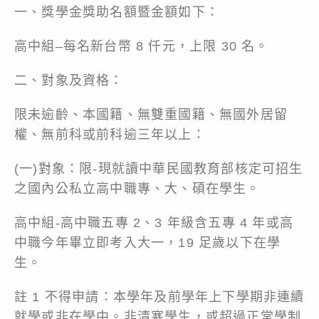
一、獎學金獎助名額暨金額如下：
高中組–每名新台幣 8 仟元，上限 30 名。
二、對象及資格：
限未逾齡、本國籍、無雙重國籍、無國外居留
權、無前科或前科逾三年以上：
(一)對象：限-現就讀中華民國教育部核定可招生
之國內公私立高中職專、大、碩在學生。
高中組-高中職五專 2、3 年級含五專 4 年或高
中職今年畢立即考入大一，19 足歲以下在學
生。
註 1 不得申請：本學年及前學年上下學期非連續
就學或非在學中。非清寒學生，或超過正常學制