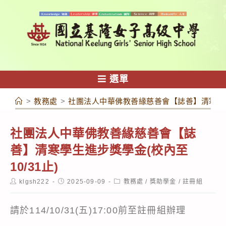
跳
轉
至
主
要
內
選單
容
>
教務處
>
社團法人中華佛教善緣慈善會【誌善】清寒學生進
社團法人中華佛教善緣慈善會【誌
善】清寒學生進步獎學金(校內至
10/31止)
Post
Post
Post
klgsh222
2025-09-09
教務處
/
獎助學金
/
註冊組
author:
published:
category:
請於114/10/31(五)17:00前至註冊組辦理