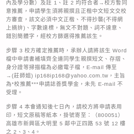
內及學分數）及註 1、註 2 均符合者→校方暫同
意推薦，申請學生須將親撰且正楷中文短文交校
方審查，該文必須中文正楷、不得抄襲(不得網
上摘拚)、字數達標，無文不對題、詞不達意、
錯別簡體字，經校方篩選得推薦該生。
步驟 3 校方確定推薦時，承辦人請將該生 Word
檔中申請書補填齊全連同學生親撰短文、存摺、
身分證等掃描檔為必繳電子檔，E-mail 傳至
→(莊師姐) ip168ip168@yahoo.com.tw，主旨
為*校推薦***申請誌善獎學金，未先 E-mail 不
受理。
步驟 4 本會通知後七日內，請校方將申請表用
印，短文原稿等紙本，掛號寄至：（800051）
高雄市新興區大明里 5 鄰中正四路 53 號 12 樓
之 2、3、4。