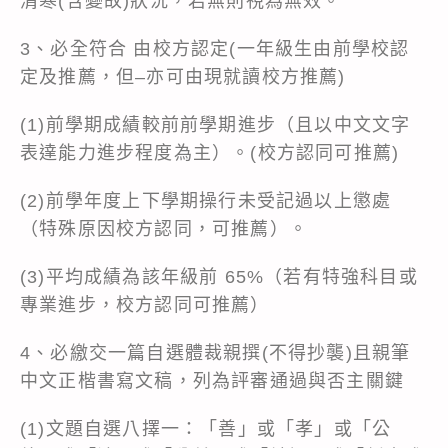
清寒(含變故)狀況，若無則視為無效。
3、必全符合 由校方認定(一年級生由前學校認
定及推薦，但–亦可由現就讀校方推薦)
(1)前學期成績較前前學期進步（且以中文文字
表達能力進步程度為主）。(校方認同可推薦)
(2)前學年度上下學期操行未受記過以上懲處
（特殊原因校方認同，可推薦）。
(3)平均成績為該年級前 65%（若有特強科目或
專業進步，校方認同可推薦）
4、必繳交一篇自選體裁親撰(不得抄襲)且親筆
中文正楷書寫文稿，列為評審通過與否主關鍵
(1)文題自選八擇一：「善」或「孝」或「公