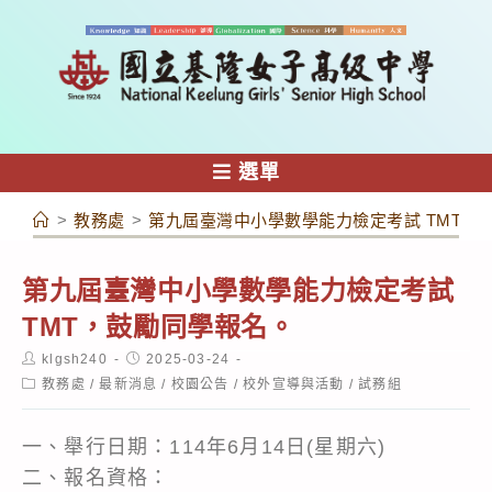
跳
轉
至
主
要
內
選單
容
>
教務處
>
第九屆臺灣中小學數學能力檢定考試 TMT，
第九屆臺灣中小學數學能力檢定考試
TMT，鼓勵同學報名。
Post
Post
klgsh240
2025-03-24
author:
published:
Post
教務處
/
最新消息
/
校園公告
/
校外宣導與活動
/
試務組
category:
一、舉行日期：114年6月14日(星期六)
二、報名資格：