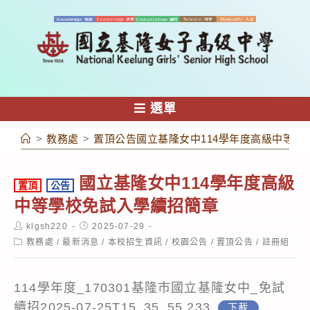
跳
轉
至
主
要
內
選單
容
>
教務處
>
置頂公告國立基隆女中114學年度高級中等學
國立基隆女中114學年度高級
置頂
公告
中等學校免試入學續招簡章
Post
Post
klgsh220
2025-07-29
author:
published:
Post
教務處
/
最新消息
/
本校招生資訊
/
校園公告
/
置頂公告
/
註冊組
category:
114學年度_170301基隆市國立基隆女中_免試
續招2025-07-25T15_35_55.233
下載