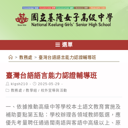
跳
轉
至
主
要
內
選單
容
>
教務處
>
臺灣台語語言能力認證輔導班
臺灣台語語言能力認證輔導班
Post
Post
klgsh210
2025-05-29
author:
published:
Post
教務處
/
教學組
/
校外宣導與活動
category:
一、依據推動高級中等學校本土語文教育實施及
補助要點第五點：學校辦理各領域教師甄選，應
優先考量聘任通過閩南語與客語中高級以上、原