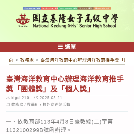
跳
轉
至
主
要
內
選單
容
>
教務處
>
臺灣海洋教育中心辦理海洋教育推手獎「團體
臺灣海洋教育中心辦理海洋教育推手
獎「團體獎」及「個人獎」
Post
Post
klgsh210
2025-03-11
author:
published:
Post
教務處
/
教學組
/
校外宣導與活動
category:
一、依教育部113年4月8日臺教綜(二)字第
1132100299B號函辦理。