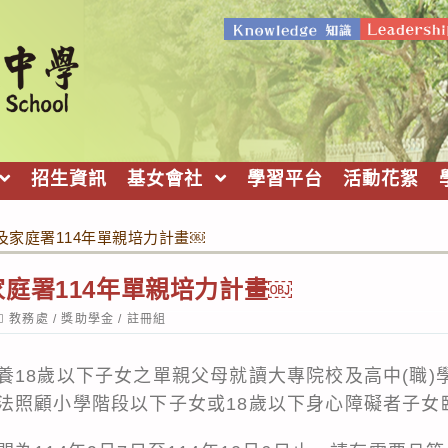
招生資訊
基女會社
學習平台
活動花絮
及家庭署114年單親培力計畫￼
庭署114年單親培力計畫￼
ost
教務處
/
獎助學金
/
註冊組
ategory:
養18歲以下子女之單親父母就讀大專院校及高中(職)
法照顧小學階段以下子女或18歲以下身心障礙者子女