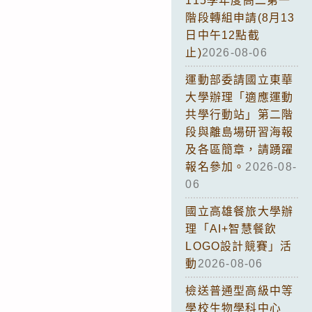
115學年度高二第一
階段轉組申請(8月13
日中午12點截
止)
2026-08-06
運動部委請國立東華
大學辦理「適應運動
共學行動站」第二階
段與離島場研習海報
及各區簡章，請踴躍
報名參加。
2026-08-
06
國立高雄餐旅大學辦
理「AI+智慧餐飲
LOGO設計競賽」活
動
2026-08-06
檢送普通型高級中等
學校生物學科中心