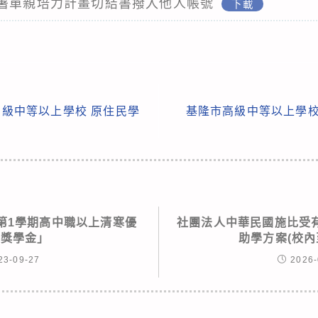
庭署單親培力計畫切結書撥入他人帳號
下載
高級中等以上學校 原住民學
基隆市高級中等以上學校
年第1學期高中職以上清寒優
社團法人中華民國施比受
生獎學金」
助學方案(校內至1
23-09-27
2026-