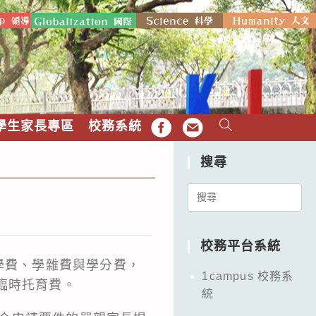
學生家長專區
校務系統
FB
EMAIL
搜尋
Search
for:
校務平台系統
學費、學雜費與學分費，
1campus 校務系
臨時托育費。
統