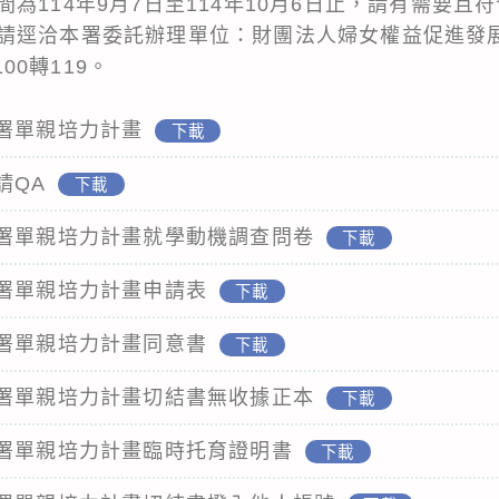
為114年9月7日至114年10月6日止，請有需要且
請逕洽本署委託辦理單位：財團法人婦女權益促進發
100轉119。
庭署單親培力計畫
下載
請QA
下載
庭署單親培力計畫就學動機調查問卷
下載
庭署單親培力計畫申請表
下載
庭署單親培力計畫同意書
下載
庭署單親培力計畫切結書無收據正本
下載
庭署單親培力計畫臨時托育證明書
下載