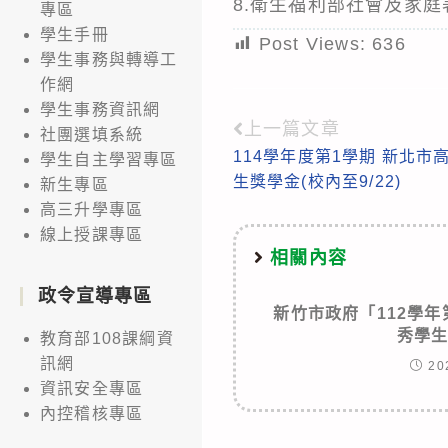
8.衛生福利部社會及家
專區
學生手冊
Post Views:
636
學生事務與轉導工
作網
學生事務資訊網
上一篇文章
Read
社團選填系統
114學年度第1學期 新北市
學生自主學習專區
more
生獎學金(校內至9/22)
新生專區
articles
高三升學專區
線上授課專區
相關內容
政令宣導專區
新竹市政府「112學
秀學
教育部108課綱資
訊網
20
資訊安全專區
內控稽核專區