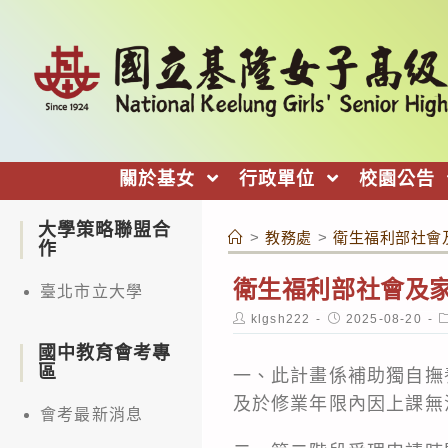
跳
轉
至
主
要
內
關於基女
行政單位
校園公告
容
大學策略聯盟合
>
教務處
>
衛生福利部社會
作
衛生福利部社會及家
臺北市立大學
Post
Post
P
klgsh222
2025-08-20
author:
published:
c
國中教育會考專
區
一、此計畫係補助獨自撫
及於修業年限內因上課無
會考最新消息