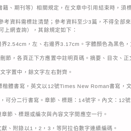
一書籍、期刊等）相關規定，在文章中引用結束時，須
考資料需標註清楚；參考資料至少3篇，不得全部來自
（可上網查詢），其餘規定如下：
2.54cm，左、右邊界3.17cm。字體顏色為黑色
節，各頁正下方應置中註明頁碼。摘要、目次、正
字置中，餘文字左右對齊。
體書寫，英文以12號Times New Roman書寫，
二行書寫。章節、標題：14號字。內文：12號
章節、標題或編次與內容文字間應空一行。
獻、附錄以1，2，3，等阿拉伯數字連續編碼。