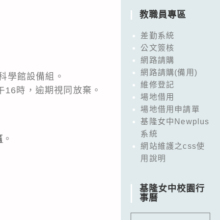
教職員專區
差勤系統
公文簽核
網路請購
網路請購(備用)
科學館設備組。
維修登記
午16時，逾期視同放棄。
場地借用
場地借用申請單
基隆女中Newplus
系統
篇
。
網站維護之css使
用說明
基隆女中校園行
事曆