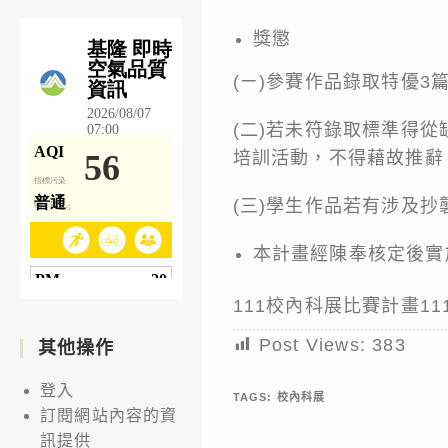
獎懲
(ㄧ)參賽作品錄取特優3
(二)若未符錄取標準得
培訓活動，不得藉故推辭
(三)學生作品若有涉及
本計畫經陳奉核定後實
111校內科展比賽計畫111.
Post Views:
383
其他操作
登入
TAGS:
校內科展
訂閱網站內容的資
訊提供