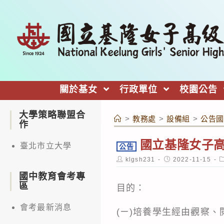
跳
轉
至
主
要
內
關於基女
行政單位
校園公告
容
大學策略聯盟合
>
教務處
>
設備組
>
公告國
作
國立基隆女子高
臺北市立大學
公告
Post
Post
P
klgsh231
2022-11-15
author:
published:
c
國中教育會考專
區
目的：
會考最新消息
(ㄧ)培養學生經由觀察