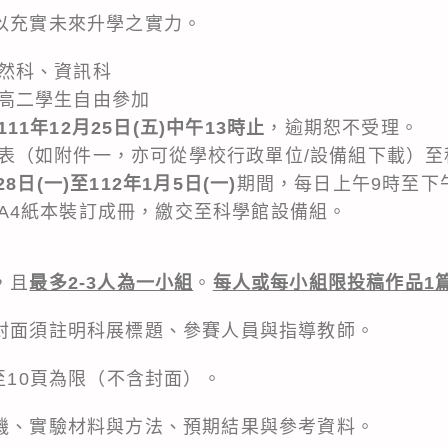
，以充實未來升學之實力。
然科、資訊科
高二學生自由參加
11年12月25日(五)中午13時止
，逾期恕不受理。
表（如附件一，亦可從學校行政單位/設備組下載）至
28日(一)至112年1月5日(一)
期間，每日上午9時至下
A4紙本裝訂成冊，繳交至科學館設備組。
，且
最多2-3人為一小組
。
每人或每小組限投稿作品1
，封面須註明科展標題、參賽人員與指導教師。
4至10頁為限（不含封面）。
動機、實驗材料與方法、預期結果與參考資料。