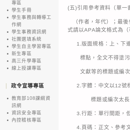
專區
(五)引用參考資料（單
學生手冊
學生事務與轉導工
（作者，年代）；最後參
作網
式請以APA論文格式為
學生事務資訊網
社團選填系統
1.版面規格：上、下邊界
學生自主學習專區
新生專區
標點，全文不得塗污刪
高三升學專區
線上授課專區
文獻等的標題或編次文
2.字體：中文以12號標楷
政令宣導專區
教育部108課綱資
標題或編次太長，可分
訊網
資訊安全專區
3.行距：單行間距，但
內控稽核專區
4.頁碼：正文、參考文