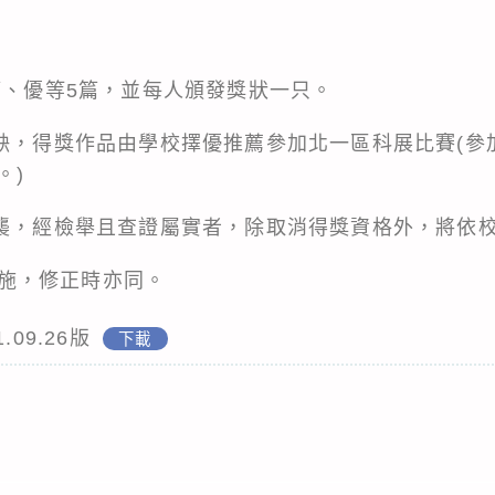
篇、優等5篇，並每人頒發獎狀一只。
從缺，得獎作品由學校擇優推薦參加北一區科展比賽(
。)
抄襲，經檢舉且查證屬實者，除取消得獎資格外，將依
施，修正時亦同。
09.26版
下載