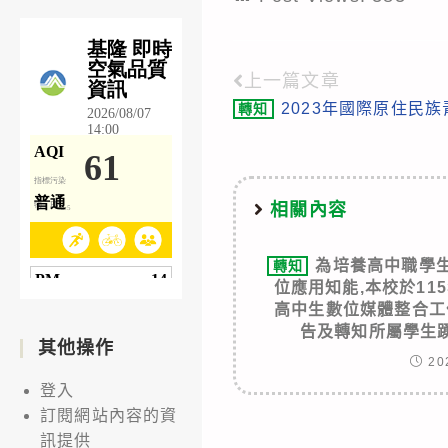
上一篇文章
Read
2023年國際原住民
轉知
more
articles
相關內容
為培養高中職學
轉知
位應用知能,本校於115
高中生數位媒體整合工
告及轉知所屬學生
其他操作
20
登入
訂閱網站內容的資
訊提供