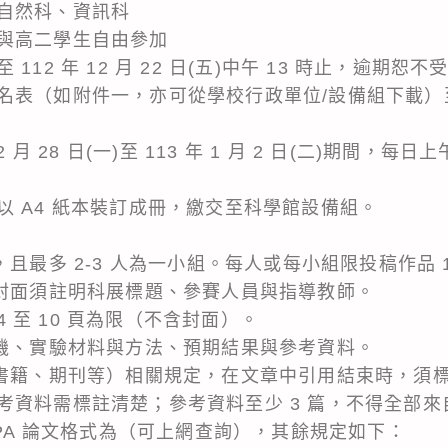
自然科、資訊科
與高二學生自由參加
12 年 12 月 22 日(五)中午 13 時止，逾期恕不
名表（如附件一，亦可從學校行政單位/設備組下載）
月 28 日(一)至 113 年 1 月 2 日(二)期間，每日上
以 A4 紙本裝訂成冊，繳交至科學館設備組。
，且最多 2-3 人為一小組。每人或每小組限投稿作品 
，封面須註明科展標題、參賽人員與指導教師。
 4 至 10 頁為限（不含封面）。
動機、實驗材料與方法、預期結果與參考資料。
一書籍、期刊等）相關規定，在文章中引用結束時，須
考資料需標註清楚；參考資料至少 3 篇，不得全部來
APA 論文格式為（可上網查詢），其餘規定如下：