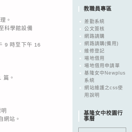
教職員專區
受理。
差勤系統
至科學館設備
公文簽核
網路請購
網路請購(備用)
午 9 時至下午 16
維修登記
場地借用
場地借用申請單
基隆女中Newplus
1 篇。
系統
網站維護之css使
用說明
標明
基隆女中校園行
事曆
自網站。