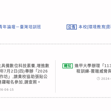
族青年論壇－臺灣培訓班
本校[環境教育]影
公告
生具備數位科技素養,增進數
逢甲大學辦理「11
轉知
年7月2日(四)舉辦「2026
程訓練-雲端威脅與
作坊」,請貴校協助張貼公
2024-
踴躍報名參加,請查照。
26-06-15