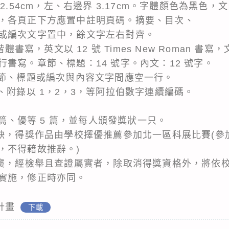
2.54cm，左、右邊界 3.17cm。字體顏色為黑色，
，各頁正下方應置中註明頁碼。摘要、目次、
或編次文字置中，餘文字左右對齊。
楷體書寫，英文以 12 號 Times New Roman 書寫
書寫。章節、標題：14 號字。內文：12 號字。
章節、標題或編次與內容文字間應空一行。
、附錄以 1，2，3，等阿拉伯數字連續編碼。
 篇、優等 5 篇，並每人頒發獎狀一只。
從缺，得獎作品由學校擇優推薦參加北一區科展比賽(參
，不得藉故推辭。)
抄襲，經檢舉且查證屬實者，除取消得獎資格外，將依
實施，修正時亦同。
計畫
下載