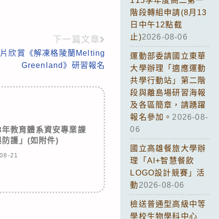
115學年度高二第一
階段轉組申請(8月13
日中午12點截
止)
2026-08-06
下一篇文章
片欣賞《解凍格陵蘭Melting
運動部委請國立東華
Greenland》研習報名
大學辦理「適應運動
共學行動站」第二階
段與離島場研習海報
及各區簡章，請踴躍
報名參加。
2026-08-
06
3年教育體系資安專業課
防護」(如附件)
國立高雄餐旅大學辦
08-21
理「AI+智慧餐飲
LOGO設計競賽」活
動
2026-08-06
檢送普通型高級中等
學校生物學科中心