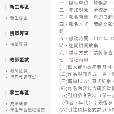
一、辦理單位：教務處、
新生專區
二、參加對象：全校高一
三、報名時間：自即日起至 1
新生專區
四、報名方式：請繳交報
組。
榜單專區
五、繳稿時間：112 年 12 
榜單專區
時，逾期視同放棄。
六、繳稿方式：請將報告
七、投稿內容
教師甄試
(ㄧ)個人或小組參賽皆可
教師甄試
(二)作品封面自成一頁
代理教師甄試
(三)篇幅以 A4 直式紙張
(四)作品內容包含研究
學生專區
(五)引用參考資料（單
（作者，年代）；最後參
成績缺曠
(六)引註資料格式請以 
學生學習歷程檔案