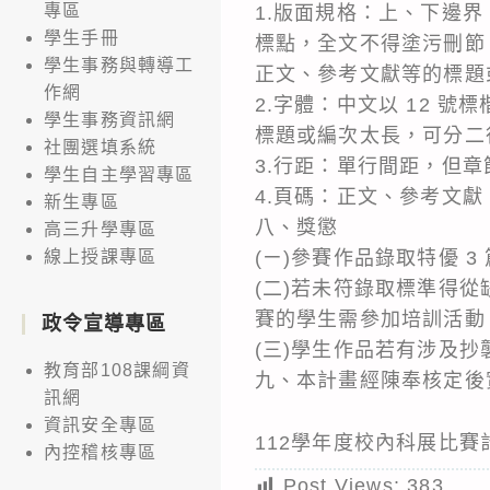
專區
1.版面規格：上、下邊界 
學生手冊
標點，全文不得塗污刪節
學生事務與轉導工
正文、參考文獻等的標題
作網
2.字體：中文以 12 號標
學生事務資訊網
標題或編次太長，可分二行
社團選填系統
3.行距：單行間距，但
學生自主學習專區
4.頁碼：正文、參考文獻
新生專區
八、獎懲
高三升學專區
(ㄧ)參賽作品錄取特優 3
線上授課專區
(二)若未符錄取標準得
賽的學生需參加培訓活動
政令宣導專區
(三)學生作品若有涉及
教育部108課綱資
九、本計畫經陳奉核定後
訊網
資訊安全專區
112學年度校內科展比賽
內控稽核專區
Post Views:
383