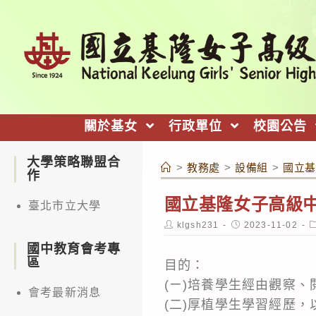
跳
轉
至
主
要
內
關於基女
行政單位
校園公告
容
大學策略聯盟合
>
教務處
>
設備組
>
國立基
作
國立基隆女子高級中
臺北市立大學
Post
Post
P
klgsh231
2023-11-02
author:
published:
c
國中教育會考專
區
目的：
(ㄧ)培養學生經由觀察
會考最新消息
(二)厚植學生學習經歷