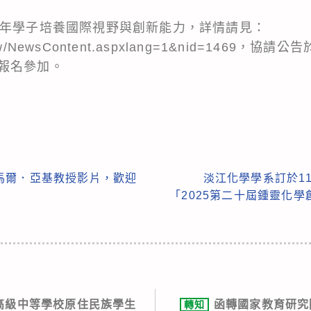
青年學子培養國際視野與創新能力，詳情請見：
gov.tw/NewsContent.aspxlang=1&nid=1469，協請
報名參加。
馬爾．亞基教授影片，歡迎
淡江化學學系訂於11
「2025第二十屆鍾靈化
度高級中等學校原住民族學生
函轉國家教育研究院
轉知