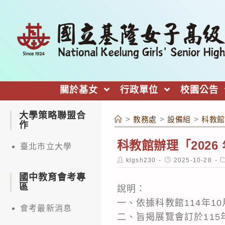
跳
轉
至
主
要
內
關於基女
行政單位
校園公告
容
大學策略聯盟合
>
教務處
>
設備組
>
科教館
作
科教館辦理「202
臺北市立大學
Post
Post
P
klgsh230
2025-10-28
author:
published:
c
國中教育會考專
區
說明：
一、依據科教館114年10
會考最新消息
二、旨揭展覽會訂於115