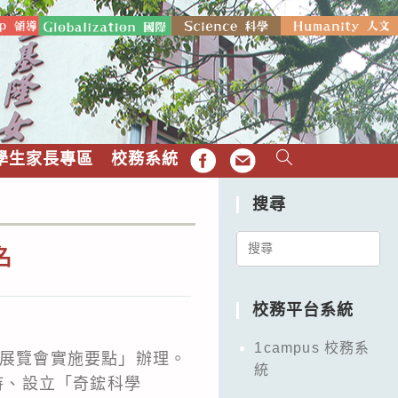
學生家長專區
校務系統
FB
EMAIL
搜尋
Search
名
for:
校務平台系統
1campus 校務系
科學展覽會實施要點」辦理。
統
支持、設立「奇鋐科學