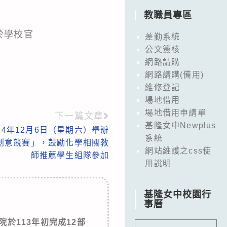
教職員專區
公告於學校官
差勤系統
公文簽核
網路請購
網路請購(備用)
維修登記
場地借用
場地借用申請單
下一篇文章
基隆女中Newplus
4年12月6日（星期六）舉辦
系統
學創意競賽」，鼓勵化學相關教
網站維護之css使
師推薦學生組隊參加
用說明
基隆女中校園行
事曆
於113年初完成12部