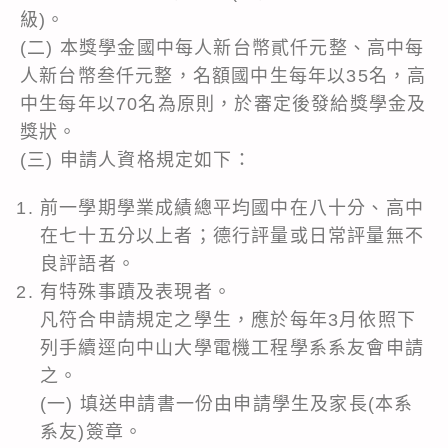
級)。
(二) 本獎學金國中每人新台幣貳仟元整、高中每
人新台幣叁仟元整，名額國中生每年以35名，高
中生每年以70名為原則，於審定後發給獎學金及
獎狀。
(三) 申請人資格規定如下：
前一學期學業成績總平均國中在八十分、高中
在七十五分以上者；德行評量或日常評量無不
良評語者。
有特殊事蹟及表現者。
凡符合申請規定之學生，應於每年3月依照下
列手續逕向中山大學電機工程學系系友會申請
之。
(一) 填送申請書一份由申請學生及家長(本系
系友)簽章。