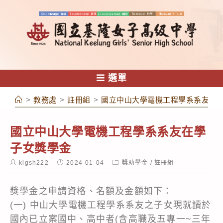
跳
轉
至
主
要
內
選單
容
>
教務處
>
註冊組
>
國立中山大學電機工程學系系友在
國立中山大學電機工程學系系友在學
子女獎學金
Post
Post
Post
klgsh222
2024-01-04
獎助學金
/
註冊組
author:
published:
category:
獎學金之申請資格、名額及金額如下：
(一) 中山大學電機工程學系系友之子女現就讀於
國內已立案國中、高中者(含高職及五專一~三年