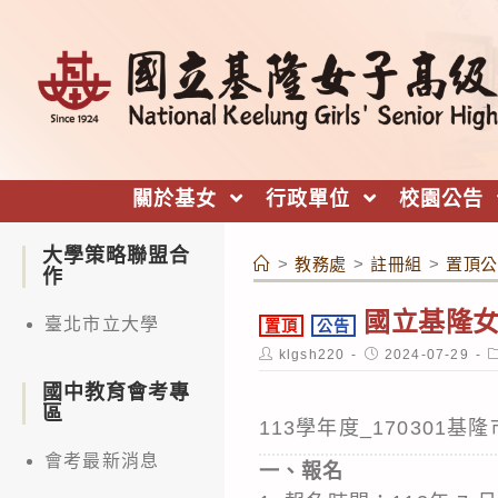
跳
轉
至
主
要
內
關於基女
行政單位
校園公告
容
大學策略聯盟合
>
教務處
>
註冊組
>
置頂公
作
國立基隆女
臺北市立大學
置頂
公告
Post
Post
P
klgsh220
2024-07-29
author:
published:
c
國中教育會考專
區
113學年度_170301
會考最新消息
一、報名