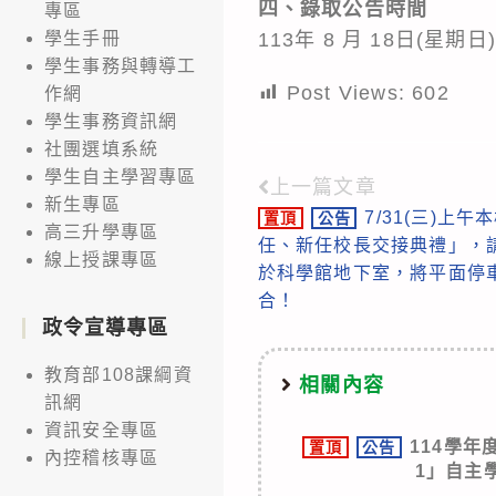
四、錄取公告時間
專區
113年 8 月 18日(星
學生手冊
學生事務與轉導工
Post Views:
602
作網
學生事務資訊網
社團選填系統
學生自主學習專區
上一篇文章
Read
新生專區
7/31(三)上
置頂
公告
more
高三升學專區
任、新任校長交接典禮」，
線上授課專區
articles
於科學館地下室，將平面停
合！
政令宣導專區
教育部108課綱資
相關內容
訊網
資訊安全專區
114學
置頂
公告
內控稽核專區
1」自主