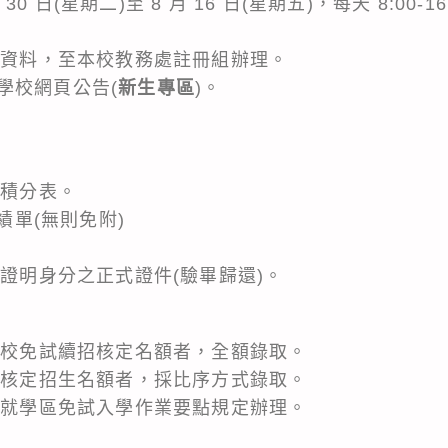
 30 日(星期二)至 8 月 16 日(星期五)，每天 8:00
應繳資料，至本校教務處註冊組辦理。
學校網頁公告(
新生專區
)。
目積分表。
成績單(無則免附)
可證明身分之正式證件(驗畢歸還)。
過本校免試續招核定名額者，全額錄取。
本校核定招生名額者，採比序方式錄取。
所在就學區免試入學作業要點規定辦理。