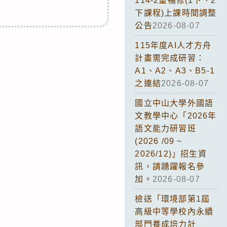
114-2重補修(1下、2
下課程)上課時間調整
公告
2026-08-07
115年度AI人才方舟
計畫需完成研習：
A1、A2、A3、B5-1
之連結
2026-08-07
國立中山大學外國語
文教學中心「2026年
語文能力研習班
(2026 /09 ~
2026/12)」招生資
訊，請踴躍報名參
加。
2026-08-07
檢送「環境部第1屆
高級中等學校內永續
部門養成培力計