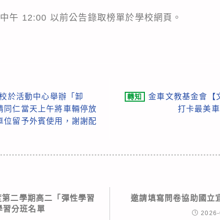
期日)中午 12:00 以前公告錄取榜單於學校網頁。
午本校於活動中心舉辦「卸
金車文教基金會【
轉知
請同仁當天上午將車輛停放
打卡最美車
車位留予外賓使用，謝謝配
年度第二學期高二「彈性學習
邀請填寫問卷協助國立
學習分班名單
2026-