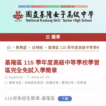
跳
轉
至
主
要
內
選單
容
>
教務處
>
註冊組
>
基隆區 115 學年度高級中等學校
基隆區 115 學年度高級中等學校學習
區完全免試入學簡章
Post
Post
klgsh220
2026-01-15
author:
published:
Post
最新消息
/
本校招生資訊
/
校園公告
/
置頂公告
/
註冊組
category:
115完免招生簡章-基隆區
下載