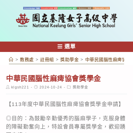
跳
轉
至
主
要
內
選單
容
>
教務處
>
註冊組
>
獎助學金
>
中華民國腦性麻痺協會
中華民國腦性麻痺協會獎學金
Post
Post
Post
klgsh221
2024-10-24
獎助學金
author:
published:
category:
【113年度中華民國腦性麻痺協會獎學金申請】
◎目的：為鼓勵辛勤優秀的腦麻學子，克服身體
的障礙勤奮向上，特設會員專屬獎學金，歡迎踴