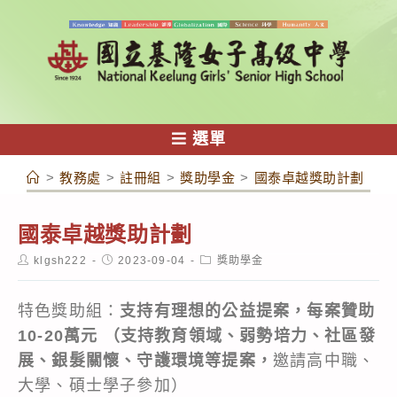
跳
轉
至
主
要
內
選單
容
>
教務處
>
註冊組
>
獎助學金
>
國泰卓越獎助計劃
國泰卓越獎助計劃
Post
Post
Post
klgsh222
2023-09-04
獎助學金
author:
published:
category:
特色獎助組：
支持有理想的公益提案，每案贊助
10-20萬元 （支持教育領域、弱勢培力、社區發
展、銀髮關懷、守護環境等提案，
邀請高中職、
大學、碩士學子參加）