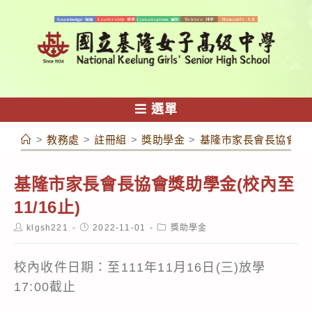
跳
轉
至
主
要
內
選單
容
>
教務處
>
註冊組
>
獎助學金
>
基隆市家長會長協會獎助學
基隆市家長會長協會獎助學金(校內至
11/16止)
Post
Post
Post
klgsh221
2022-11-01
獎助學金
author:
published:
category:
校內收件日期：至111年11月16日(三)放學
17:00截止